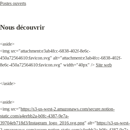
Postes ouverts
Nous découvrir
<aside>

<img src="attachment:e3ab4fcc-6838-402f-8e6c-
450a72564610:favicon.svg" alt="attachment:e3ab4fcc-6838-402f-
8e6c-450a72564610:favicon.svg" width="40px" /> 
Site web
</aside>
<aside>

<img src="
https://s3-us-west-2.amazonaws.com/secure.notion-
static.com/a4eebb2a-b0fc-4387-9e7a-
39704eb718d3/Instagram_logo_2016.svg.png
" alt="
https://s3-us-west-
2.amazonaws.com/secure.notion-static.com/a4eebb2a-b0fc-4387-9e7a-