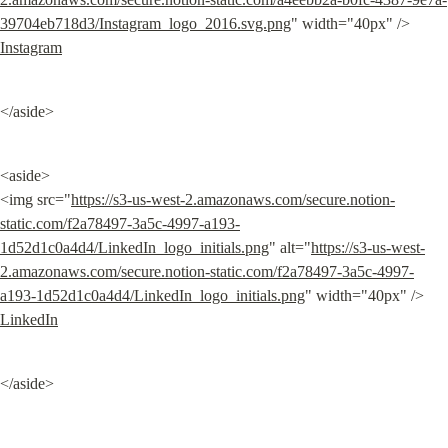
39704eb718d3/Instagram_logo_2016.svg.png
" width="40px" /> 
Instagram
</aside>
<aside>

<img src="
https://s3-us-west-2.amazonaws.com/secure.notion-
static.com/f2a78497-3a5c-4997-a193-
1d52d1c0a4d4/LinkedIn_logo_initials.png
" alt="
https://s3-us-west-
2.amazonaws.com/secure.notion-static.com/f2a78497-3a5c-4997-
a193-1d52d1c0a4d4/LinkedIn_logo_initials.png
" width="40px" /> 
LinkedIn
</aside>